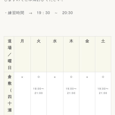
・練習時間 → 19：30 ～ 20:30
道
月
火
水
木
金
土
場
／
曜
日
倉
×
○
×
○
×
○
敷
19:00〜
19:00〜
19:00〜
(
21:00
21:00
21:00
四
十
瀬