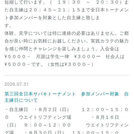
短縮して行います。（ １９：３０ ～ ２０：３０）ま
た自主練は２０：４５～２１：１５まで全日本トーナメン
ト参加メンバーを対象とした自主練と致しま
す
体験、見学については特に連絡の必要はありません。ご都
合が良い時にお気軽にお越しください。実践カラテの魅力
を感じ仲間とチャレンジを楽しみましょう。入会金は
¥５０００－ 月謝は学生一律 ¥３０００ー 社会人は
¥５０００－です。（女性は¥３０００－）
2026.07.31
第三回全日本サバキトーナメント 参加メンバー対象 自
主練日について
・自主練日 ・８月２日（日） １２：００～１５：０
０ ウエイトリフティング場 ・８月１６日
（日） ９：００～１２：００ ウエイトリフティン
グ場 ・８月３０日（日） １３：００～１５：０