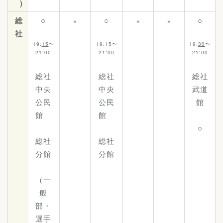
)
総
○
×
○
×
×
○
社
19:
15
〜
19:15〜
19:
30
〜
21:00
21:00
21:00
総社
総社
総社
中央
中央
武道
公民
公民
館
館
館
○
総社
総社
分館
分館
（一
般
部・
選手