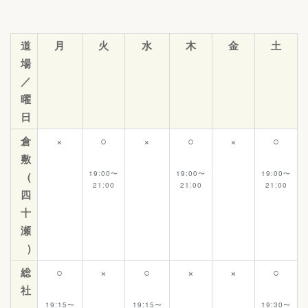
道
月
火
水
木
金
土
場
／
曜
日
倉
×
○
×
○
×
○
敷
19:00〜
19:00〜
19:00〜
(
21:00
21:00
21:00
四
十
瀬
)
総
○
×
○
×
×
○
社
19:
15
〜
19:15〜
19:
30
〜