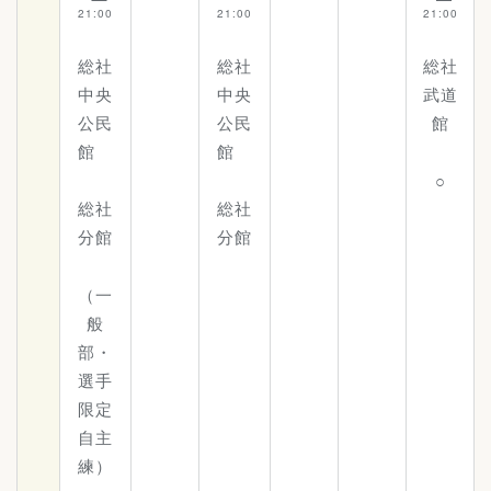
21:00
21:00
21:00
総社
総社
総社
中央
中央
武道
公民
公民
館
館
館
○
総社
総社
分館
分館
（一
般
部・
選手
限定
自主
練）