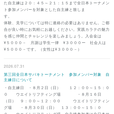
た自主練は２０：４５～２１：１５まで全日本トーナメン
ト参加メンバーを対象とした自主練と致しま
す
体験、見学については特に連絡の必要はありません。ご都
合が良い時にお気軽にお越しください。実践カラテの魅力
を感じ仲間とチャレンジを楽しみましょう。入会金は
¥５０００－ 月謝は学生一律 ¥３０００ー 社会人は
¥５０００－です。（女性は¥３０００－）
2026.07.31
第三回全日本サバキトーナメント 参加メンバー対象 自
主練日について
・自主練日 ・８月２日（日） １２：００～１５：０
０ ウエイトリフティング場 ・８月１６日
（日） ９：００～１２：００ ウエイトリフティン
グ場 ・８月３０日（日） １３：００～１５：０
０ ウエイトリフティング場 自主練参加者は全日本サ