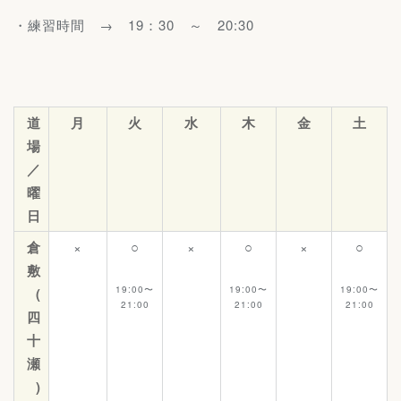
・練習時間 → 19：30 ～ 20:30
道
月
火
水
木
金
土
場
／
曜
日
倉
×
○
×
○
×
○
敷
19:00〜
19:00〜
19:00〜
(
21:00
21:00
21:00
四
十
瀬
)