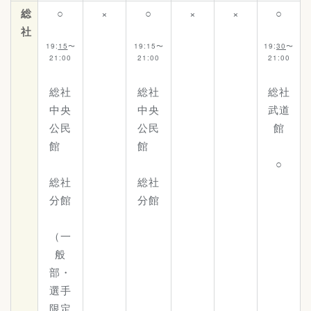
総
○
×
○
×
×
○
社
19:
15
〜
19:15〜
19:
30
〜
21:00
21:00
21:00
総社
総社
総社
中央
中央
武道
公民
公民
館
館
館
○
総社
総社
分館
分館
（一
般
部・
選手
限定