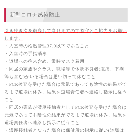
新型コロナ感染防止
引き続き次を徹底して参りますので
遵守とご協力をお願い
します。
・入室時の検温管理37.0以下であること
・入室時の手指消毒
・道場への往来含め、常時マスク着用
・同居の家族やクラス、職場等で体調不良者(腹痛、下痢
等も含む)がいる場合は思い切って休むこと
・PCR検査を受けた場合は元気であっても陰性の結果がで
るまで道場は休み、結果を道場責任者へ連絡し指示に従う
こと
・同居の家族が濃厚接触者としてPCR検査を受けた場合は
元気であっても陰性の結果がでるまで道場は休み、結果を
道場責任者へ
連絡し指示に従うこと
・濃厚接触者となった場合は保健所の指示に従い(道場は