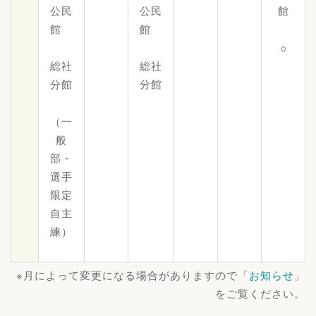
公民
公民
館
館
館
○
総社
総社
分館
分館
（一
般
部・
選手
限定
自主
練）
※月によって変更になる場合がありますので「
お知らせ
」
をご覧ください。