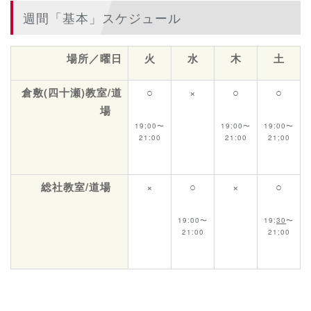
週間「基本」スケジュール
場所／曜日
火
水
木
土
倉敷(四十瀬)教室/道
○
×
○
○
場
19:00〜
19:00〜
19:00〜
21:00
21:00
21:00
総社教室/道場
×
○
×
○
19:00〜
19:
30
〜
21:00
21:00