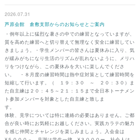
2026.07.31
芦原会館 倉敷支部からのお知らせとご案内
・例年以上に猛烈な暑さの中での練習となっていますが、
質を高めた練習へと切り替えて無理なく安全に練習してい
きましょう。・学生メンバーの皆さんは夏休みに入り、気
が緩みがちになり生活のリズムが乱れないように、メリハ
リをつけながら、この夏休みを大いに楽しんでくださ
い。 ・８月度の練習時間は熱中症対策として練習時間を
短縮して行います。（ １９：３０ ～ ２０：３０）ま
た自主練は２０：４５～２１：１５まで全日本トーナメン
ト参加メンバーを対象とした自主練と致しま
す
体験、見学については特に連絡の必要はありません。ご都
合が良い時にお気軽にお越しください。実践カラテの魅力
を感じ仲間とチャレンジを楽しみましょう。入会金は
¥５０００－ 月謝は学生一律 ¥３０００ー 社会人は