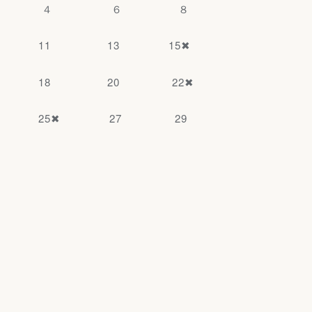
４ ６ ８
11 13 15✖
18 20 22✖
25✖ 27 29