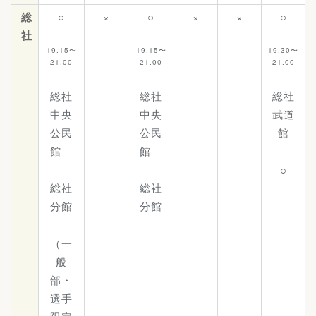
総
○
×
○
×
×
○
社
19:
15
〜
19:15〜
19:
30
〜
21:00
21:00
21:00
総社
総社
総社
中央
中央
武道
公民
公民
館
館
館
○
総社
総社
分館
分館
（一
般
部・
選手