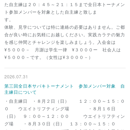
た自主練は２０：４５～２１：１５まで全日本トーナメン
ト参加メンバーを対象とした自主練と致しま
す
体験、見学については特に連絡の必要はありません。ご都
合が良い時にお気軽にお越しください。実践カラテの魅力
を感じ仲間とチャレンジを楽しみましょう。入会金は
¥５０００－ 月謝は学生一律 ¥３０００ー 社会人は
¥５０００－です。（女性は¥３０００－）
2026.07.31
第三回全日本サバキトーナメント 参加メンバー対象 自
主練日について
・自主練日 ・８月２日（日） １２：００～１５：０
０ ウエイトリフティング場 ・８月１６日
（日） ９：００～１２：００ ウエイトリフティン
グ場 ・８月３０日（日） １３：００～１５：０