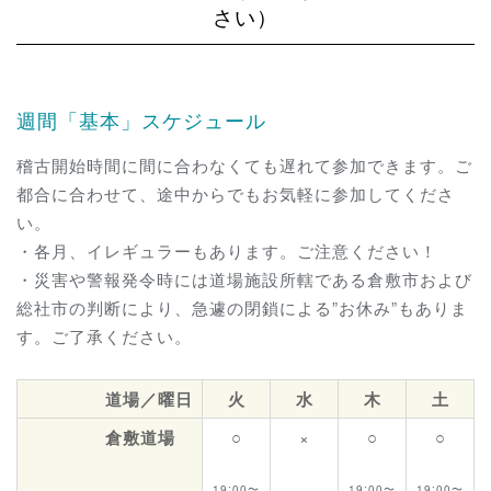
さい）
週間「基本」スケジュール
稽古開始時間に間に合わなくても遅れて参加できます。ご
都合に合わせて、途中からでもお気軽に参加してくださ
い。
・各月、イレギュラーもあります。ご注意ください！
・災害や警報発令時には道場施設所轄である倉敷市および
総社市の判断により、急遽の閉鎖による”お休み”もありま
す。ご了承ください。
道場／曜日
火
水
木
土
倉敷道場
○
×
○
○
19:00〜
19:00〜
19:00〜