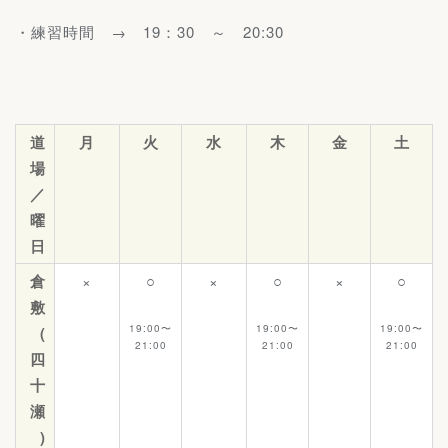
・練習時間 → 19：30 ～ 20:30
道
月
火
水
木
金
土
場
／
曜
日
倉
×
○
×
○
×
○
敷
19:00〜
19:00〜
19:00〜
(
21:00
21:00
21:00
四
十
瀬
)