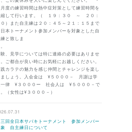
８月度の練習時間は熱中症対策として練習時間を
短縮して行います。（ １９：３０ ～ ２０：
３０）また自主練は２０：４５～２１：１５まで
全日本トーナメント参加メンバーを対象とした自
主練と致しま
す
体験、見学については特に連絡の必要はありませ
ん。ご都合が良い時にお気軽にお越しください。
実践カラテの魅力を感じ仲間とチャレンジを楽し
みましょう。入会金は ¥５０００－ 月謝は学
生一律 ¥３０００ー 社会人は ¥５０００－で
す。（女性は¥３０００－）
026.07.31
第三回全日本サバキトーナメント 参加メンバー
対象 自主練日について