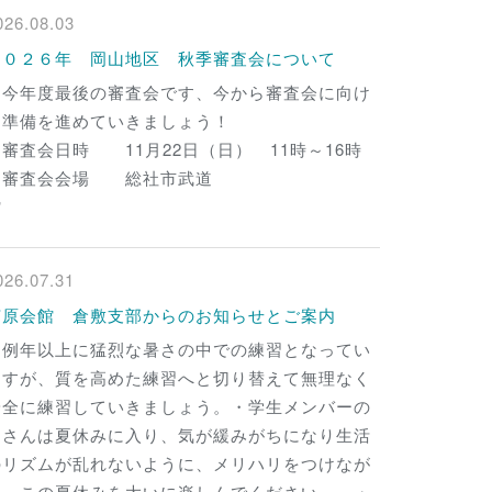
026.08.03
２０２６年 岡山地区 秋季審査会について
・今年度最後の審査会です、今から審査会に向け
て準備を進めていきましょう！
・審査会日時 11月22日（日） 11時～16時
・審査会会場 総社市武道
館
026.07.31
芦原会館 倉敷支部からのお知らせとご案内
・例年以上に猛烈な暑さの中での練習となってい
ますが、質を高めた練習へと切り替えて無理なく
安全に練習していきましょう。・学生メンバーの
皆さんは夏休みに入り、気が緩みがちになり生活
のリズムが乱れないように、メリハリをつけなが
ら、この夏休みを大いに楽しんでください。 ・