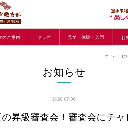
室のご案内
クラス
見学・体験・入門
お
ホーム
お
お知らせ
2020.07.30
 夏の昇級審査会！審査会にチ