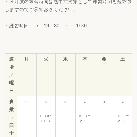
・８月度の練習時間は熱中症対策として練習時間を短縮致
しますのでご承知おきください。
・練習時間 → 19：30 ～ 20:30
道
月
火
水
木
金
土
場
／
曜
日
倉
×
○
×
○
×
○
敷
19:00〜
19:00〜
19:00〜
(
21:00
21:00
21:00
四
十