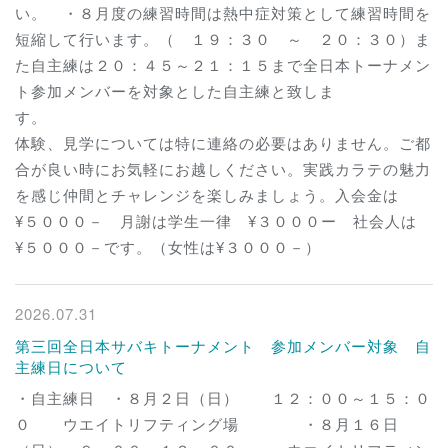
い。 ・８月度の練習時間は熱中症対策として練習時間を
短縮して行います。（ １９：３０ ～ ２０：３０）ま
た自主練は２０：４５～２１：１５まで全日本トーナメン
ト参加メンバーを対象とした自主練と致しま
す
体験、見学については特に連絡の必要はありません。ご都
合が良い時にお気軽にお越しください。実践カラテの魅力
を感じ仲間とチャレンジを楽しみましょう。入会金は
¥５０００－ 月謝は学生一律 ¥３０００ー 社会人は
¥５０００－です。（女性は¥３０００－）
2026.07.31
第三回全日本サバキトーナメント 参加メンバー対象 自
主練日について
・自主練日 ・８月２日（日） １２：００～１５：０
０ ウエイトリフティング場 ・８月１６日