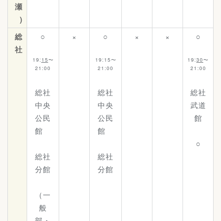
瀬
)
総
○
×
○
×
×
○
社
19:
15
〜
19:15〜
19:
30
〜
21:00
21:00
21:00
総社
総社
総社
中央
中央
武道
公民
公民
館
館
館
○
総社
総社
分館
分館
（一
般
部・